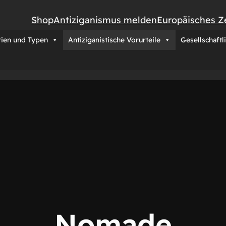
Shop
Antiziganismus melden
Europäisches Z
rien und Typen
Antiziganistische Vorurteile
Gesellschaftl
Nomade