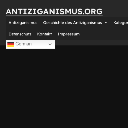
Direkt
ANTIZIGANISMUS.ORG
zum
Inhalt
Antiziganismus
Geschichte des Antiziganismus
Katego
wechseln
Datenschutz
Kontakt
Impressum
German