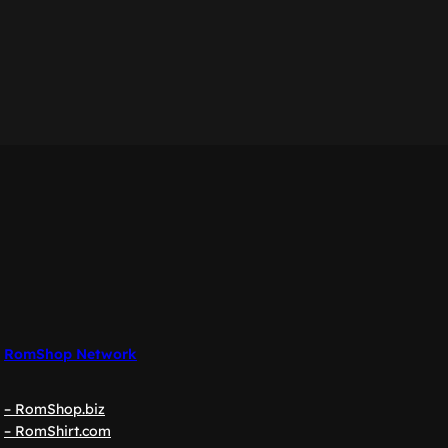
RomShop Network
– RomShop.biz
– RomShirt.com