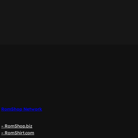
RomShop Network
– RomShop.biz
– RomShirt.com