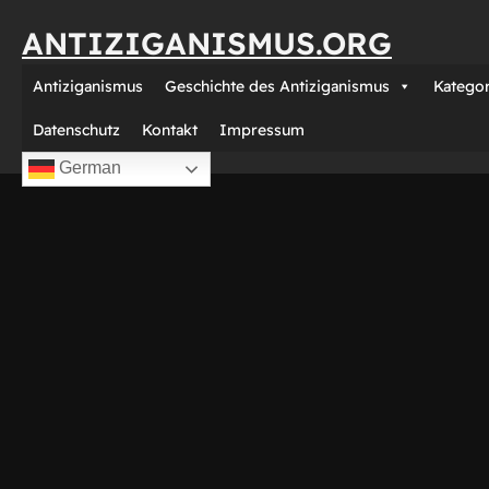
Direkt
ANTIZIGANISMUS.ORG
zum
Inhalt
Antiziganismus
Geschichte des Antiziganismus
Katego
wechseln
Datenschutz
Kontakt
Impressum
German