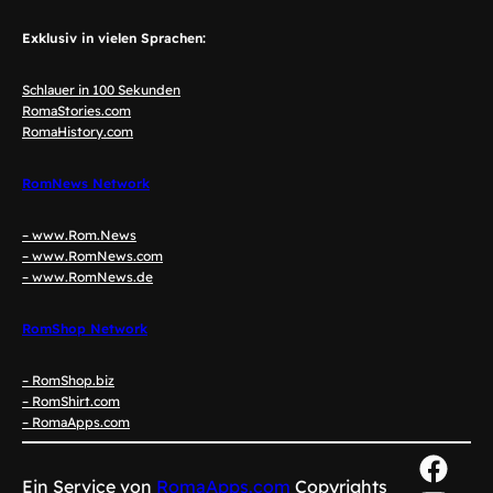
Exklusiv in vielen Sprachen:
Schlauer in 100 Sekunden
RomaStories.com
RomaHistory.com
RomNews Network
– www.Rom.News
– www.RomNews.com
– www.RomNews.de
RomShop Network
– RomShop.biz
– RomShirt.com
– RomaApps.com
Face
Ein Service von
RomaApps.com
Copyrights