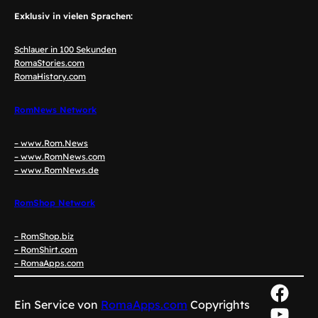
Exklusiv in vielen Sprachen:
Schlauer in 100 Sekunden
RomaStories.com
RomaHistory.com
RomNews Network
– www.Rom.News
– www.RomNews.com
– www.RomNews.de
RomShop Network
– RomShop.biz
– RomShirt.com
– RomaApps.com
Face
Ein Service von
RomaApps.com
Copyrights
YouT