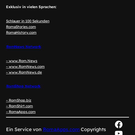
Exklusiv in vielen Sprachen:
Schlauer in 100 Sekunden
RomaStories.com
RomaHistory.com
RomNews Network
– www.Rom.News
– www.RomNews.com
– www.RomNews.de
RomShop Network
– RomShop.biz
– RomShirt.com
– RomaApps.com
Face
Ein Service von
RomaApps.com
Copyrights
YouT